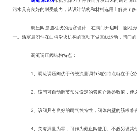
调流调压阀
根据流体力学特性而开发出来的调速调
污水具有良好的耐受能力，从设计结构和材料选用上解决了多
调压阀是圆柱状的活塞设计，在阀门开启时，圆柱形的
一。活塞启闭件在曲柄滑块机构的驱动下做直线运动，阀门的
调流调压阀结构特点：
1、调流调压阀优于传统流量调节阀的特点就在于它的
2、该阀可自动调节预先设定的管道介质参数值，使之
3、该阀具有良好的耐气蚀特性，阀体内壁的筋板兼有
4、关渗漏量为零，可作为截止阀使用。不必另设其