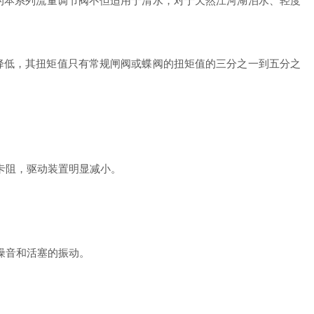
的本系列流量调节阀不但适用于清水，对于天然江河湖泊水、轻度
低，其扭矩值只有常规闸阀或蝶阀的扭矩值的三分之一到五分之
卡阻，驱动装置明显减小。
噪音和活塞的振动。