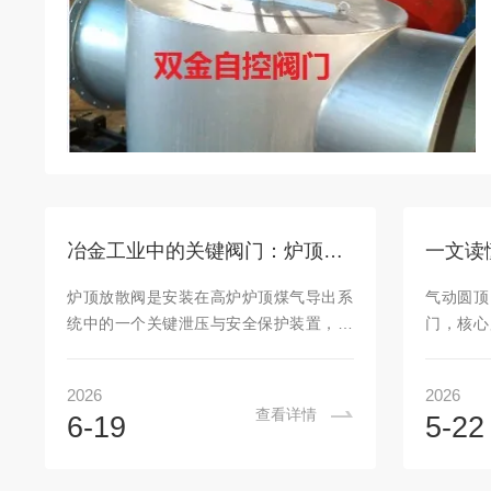
冶金工业中的关键阀门：炉顶放散阀技术详解与应用
炉顶放散阀是安装在高炉炉顶煤气导出系
气动圆顶
统中的一个关键泄压与安全保护装置，属
门，核心
于冶金行业高炉炉顶设备家族的重要成
凭借结构
员。它的核心功能是在炉顶压力异常升
用于化工
2026
2026
高、高炉休风、停炉或紧急事故状态下，
配粉末、
查看详情
6-19
5-22
快速打开并将炉内煤气直接排放到大气
管道系统
中，从而防止炉体因超压而损坏甚至爆
理是通过
炸。简单来说，这台设备就是高炉的“安全
顶阀芯转