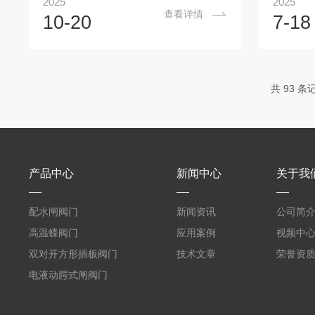
2025
2025
用。本文将重点介绍叠梁钢制闸门的结
泛应用于
查看详情
10-20
7-18
构、功能及其在各领域的应用。首先，让
个领域，
我们来了解一下叠梁钢制闸门的结构。闸
元件。它
门主要由门框、门扇、启闭机构和锁定设
的管道
备等部分组成。门框和门扇一般采用不锈
途：精准
共 93 条
钢材料制成，具有优良的防腐性能和抗氧
于需要频
化性能。启闭机构主要包括传动装置和操
合。例如
纵装置，用于控制闸门的开启和关闭。锁
实现两种
定设备则是用于固定闸门位置，防止水流
统中，可
冲击造成闸门位...
灌装线上，
产品中心
新闻中心
关于我
配水闸阀门
新闻资讯
公司简
高温蝶阀门
应用案例
视频中
双对开方形插板阀门
技术文章
荣誉资
电液动腭式闸阀门