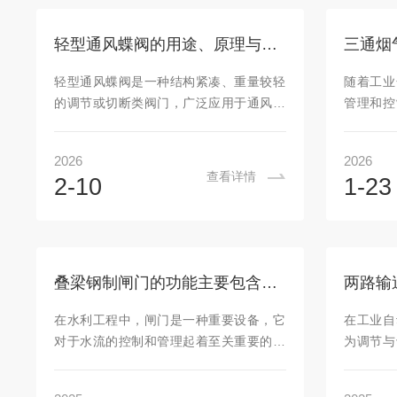
阀”和“紧急排气口”——当炉内压力超过安
闭，操作
全阈值时，它会主动开启，将高温、高
圆顶阀在
轻型通风蝶阀的用途、原理与使用注意事项
尘、易燃易爆的荒煤气安全引向空中，避
气压波动
免压力对炉顶装料设备、布料溜槽、甚至
启闭异常
轻型通风蝶阀是一种结构紧凑、重量较轻
随着工业
炉壳本身造成不可逆的伤害。从结构上
处理，会
的调节或切断类阀门，广泛应用于通风、
管理和控
看，炉顶放散阀通常...
道堵塞、设
空调及低压气体管路系统中。其设计注重
战。尤其
操作便捷性与经济性，适用于对密封要求
业，如何
2026
2026
不高但需频繁启闭的场合。一、主要用途
仅关系到
查看详情
2-10
1-23
1.用于中央空调、工业通风、洁净室、锅
护和可持
炉送引风等系统的风道中，调节或截断空
气阀作为
气、烟气或其他非腐蚀性气体的流动。2.
发受到重
常见于建筑楼宇、工厂车间、地下车库、
理、应用
隧道排烟等场所的通风管道上，配合风机
烟气阀的
叠梁钢制闸门的功能主要包含哪几点呢？
实现气流组织与风量分配。3.在除尘系
调节烟气
统、冷却塔风路、干燥设备进排气口等低
动驱动，
在水利工程中，闸门是一种重要设备，它
在工业自
压工况下，作为手动或电动控制元件使
控制。其
对于水流的控制和管理起着至关重要的作
为调节与
用。4.适...
和驱动机构
用。特别是叠梁钢制闸门，以其优良的耐
类繁多、
腐蚀性能保证了其在各种复杂环境中的使
其结构紧