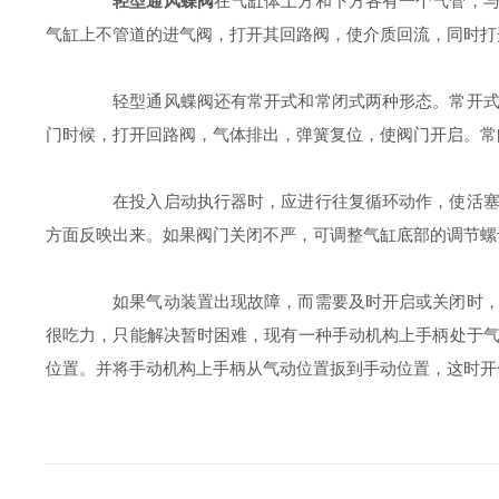
轻型通风蝶阀
在气缸体上方和下方各有一个气管，
气缸上不管道的进气阀，打开其回路阀，使介质回流，同时打
轻型通风蝶阀还有常开式和常闭式两种形态。常开式只
门时候，打开回路阀，气体排出，弹簧复位，使阀门开启。常
在投入启动执行器时，应进行往复循环动作，使活塞密
方面反映出来。如果阀门关闭不严，可调整气缸底部的调节螺
如果气动装置出现故障，而需要及时开启或关闭时，应
很吃力，只能解决暂时困难，现有一种手动机构上手柄处于
位置。并将手动机构上手柄从气动位置扳到手动位置，这时开