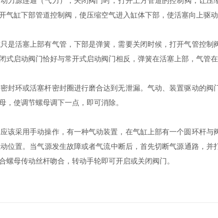
与动力源连通（气力），关闭阀门时，打开上方管道的控制阀，让压
开气缸下部管道控制阀，使压缩空气进入缸体下部，使活塞向上驱动
是活塞上部有气管，下部是弹簧，需要关闭时候，打开气管控制阀
闭式启动阀门恰好与常开式启动阀门相反，弹簧在活塞上部，气管在
封环或活塞杆密封圈进行磨合达到无泄漏。气动、装置驱动的阀门
母，使调节螺母调下一点，即可消除。
该采用手动操作，有一种气动装置，在气缸上部有一个圆环杆与阀
气动位置。当气源发生故障或者气流中断后，首先切断气源通路，并
合螺母传动丝杆吻合，转动手轮即可开启或关闭阀门。