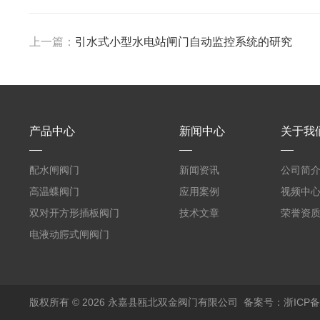
上一篇：
引水式小型水电站闸门自动监控系统的研究
产品中心
新闻中心
关于我
配水闸阀门
新闻资讯
公司简
高温蝶阀门
应用案例
视频中
双对开方形插板阀门
技术文章
荣誉资
电液动腭式闸阀门
版权所有 © 2026 永嘉县瓯北双金阀门有限公司
备案号：浙ICP备1