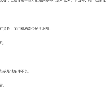
设备，但在使用中也可能遇到各种问题和故障。下面将介绍一些常见
在异物；闸门机构部位缺少润滑。
剂。
范或场地条件不良。
置。