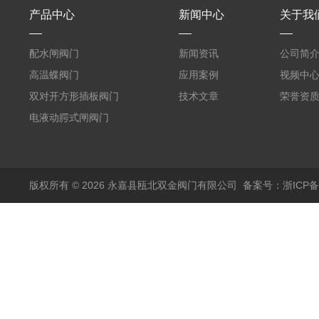
产品中心
新闻中心
关于我
配水闸阀门
新闻资讯
公司简
高温蝶阀门
应用案例
视频中
双对开方形插板阀门
技术文章
荣誉资
电液动腭式闸阀门
版权所有 © 2026 永嘉县瓯北双金阀门有限公司
备案号：浙ICP备1