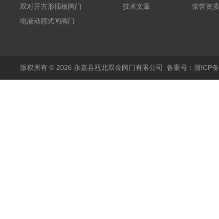
双对开方形插板阀门
技术文章
荣誉资
电液动腭式闸阀门
版权所有 © 2026 永嘉县瓯北双金阀门有限公司
备案号：浙ICP备1