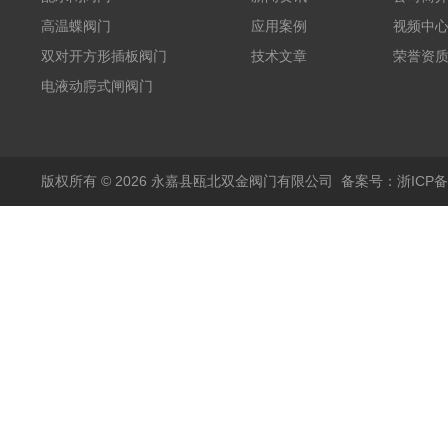
高温蝶阀门
应用案例
视频中
双对开方形插板阀门
技术文章
荣誉资
电液动腭式闸阀门
版权所有 © 2026 永嘉县瓯北双金阀门有限公司
备案号：浙ICP备1