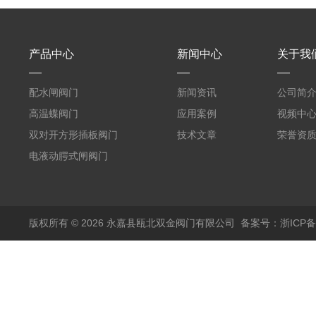
产品中心
新闻中心
关于我
配水闸阀门
新闻资讯
公司简
高温蝶阀门
应用案例
视频中
双对开方形插板阀门
技术文章
荣誉资
电液动腭式闸阀门
版权所有 © 2026 永嘉县瓯北双金阀门有限公司
备案号：浙ICP备1