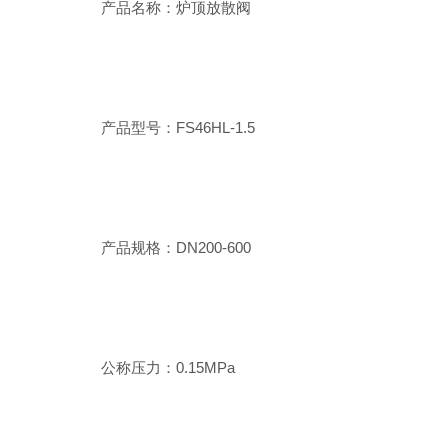
产品名称：炉顶放散阀
产品型号：FS46HL-1.5
产品规格：DN200-600
公称压力：0.15MPa