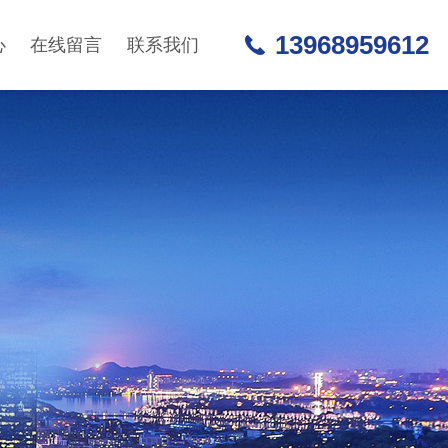
13968959612
心
在线留言
联系我们