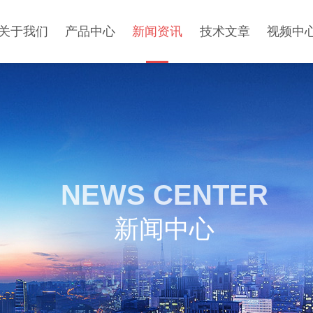
关于我们
产品中心
新闻资讯
技术文章
视频中
NEWS CENTER
新闻中心