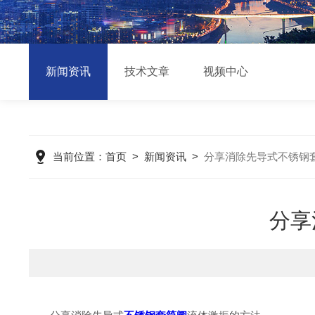
新闻资讯
技术文章
视频中心
当前位置：
首页
>
新闻资讯
>
分享消除先导式不锈钢
分享