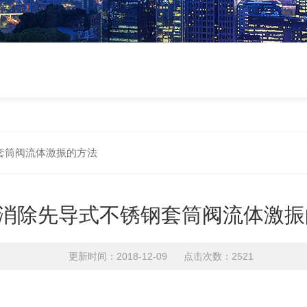
套筒阀流体激振的方法
消除先导式不锈钢套筒阀流体激振
更新时间：2018-12-09 点击次数：2521