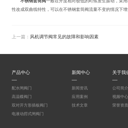
不锈钢套筒阀
一般在开度相对较低的时候发生振动，采用
性改成双曲线特性，可以在不锈钢套筒阀流量不变的情况下增
上一篇：
风机调节阀常见的故障和影响因素
产品中心
新闻中心
关于我
配水闸阀门
新闻资讯
公司简
高温蝶阀门
应用案例
视频中
双对开方形插板阀门
技术文章
荣誉资
电液动腭式闸阀门