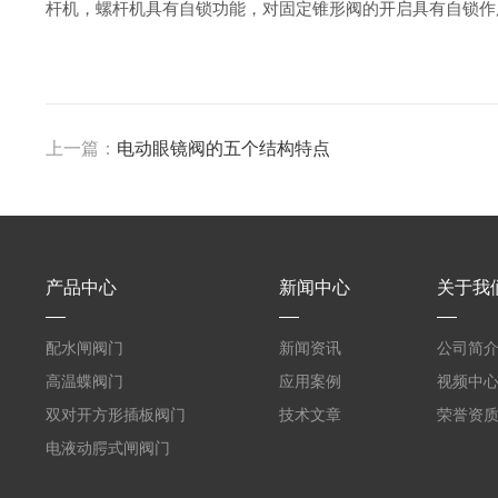
杆机，螺杆机具有自锁功能，对固定锥形阀的开启具有自锁作
上一篇：
电动眼镜阀的五个结构特点
产品中心
新闻中心
关于我
配水闸阀门
新闻资讯
公司简
高温蝶阀门
应用案例
视频中
双对开方形插板阀门
技术文章
荣誉资
电液动腭式闸阀门