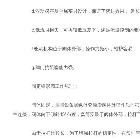
d.浮动阀座及金属密封设计，保证了密封效果， 延长
e.低流阻损失，可再较低压差下，满足流量控制的要
f.驱动机构位于阀体外部，操作力矩小，维护容易；
g.阀门抗阻塞能力强。
固定锥形阀工作原理：
阀体固定，启闭设备操纵外套筒沿阀体外壁作轴向移动
兰连接，阀体向下倾斜45°布置，套筒安装于阀体外部，拉
由于拉杆比较长，为了增强拉杆的稳定性，在预埋管出