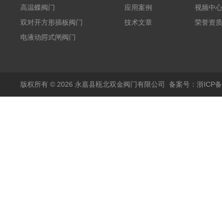
高温蝶阀门
应用案例
视频中
双对开方形插板阀门
技术文章
荣誉资
电液动腭式闸阀门
版权所有 © 2026 永嘉县瓯北双金阀门有限公司
备案号：浙ICP备1