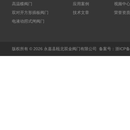
高温蝶阀门
应用案例
视频中
双对开方形插板阀门
技术文章
荣誉资
电液动腭式闸阀门
版权所有 © 2026 永嘉县瓯北双金阀门有限公司
备案号：浙ICP备1