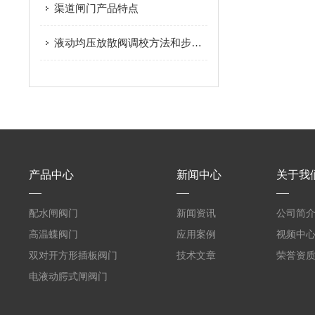
渠道闸门产品特点
液动均压放散阀调校方法和步骤来了解下
产品中心
新闻中心
关于我
配水闸阀门
新闻资讯
公司简
高温蝶阀门
应用案例
视频中
双对开方形插板阀门
技术文章
荣誉资
电液动腭式闸阀门