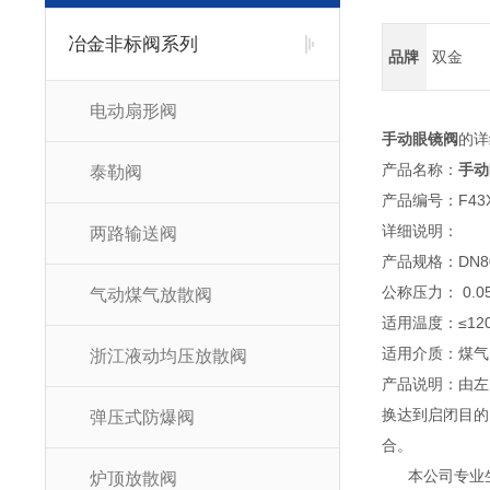
冶金非标阀系列
品牌
双金
电动扇形阀
手动眼镜阀
的详
产品名称：
手动
泰勒阀
产品编号：F43
详细说明：
两路输送阀
产品规格：DN80
公称压力： 0.05 0
气动煤气放散阀
适用温度：≤120
适用介质：煤气
浙江液动均压放散阀
产品说明：由左
换达到启闭目的
弹压式防爆阀
合。
本公司专业生
炉顶放散阀