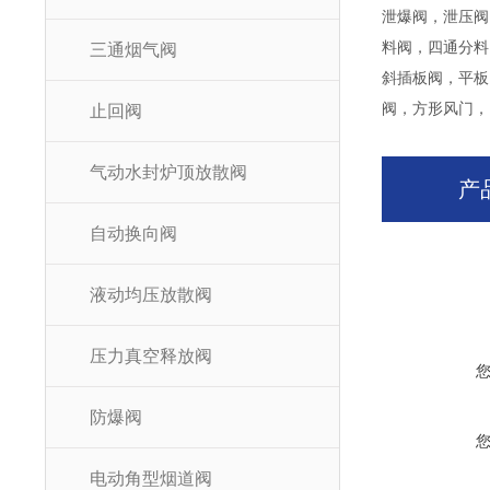
泄爆阀，泄压阀
料阀，四通分料
三通烟气阀
斜插板阀，平板
阀，方形风门，
止回阀
气动水封炉顶放散阀
产
自动换向阀
液动均压放散阀
压力真空释放阀
防爆阀
电动角型烟道阀