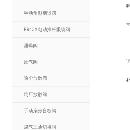
手动角型烟道阀
F943X电动推杆眼镜阀
泄爆阀
废气阀
除尘放散阀
均压放散阀
手动扇形盲板阀
煤气三通切换阀