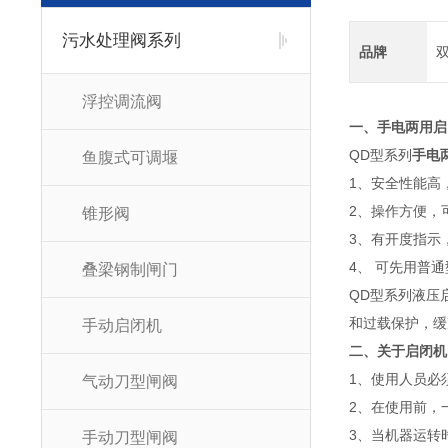
污水处理阀系列
品牌
浮控调流阀
一、
手电两用启
QD型系列
手电
鱼腹式可调堰
1、安全性能高
2、操作方便，
锥形阀
3、有开度指示
4、 可先用普
叠梁钢制闸门
QD型系列液压
和过载保护，缓
手动启闭机
二、关于启闭机
1、使用人员必
气动刀型闸阀
2、在使用前，
3、当机器运转
手动刀型闸阀