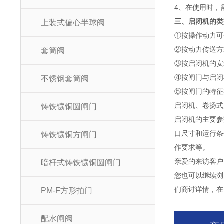
4、在使用时，
三、启闭机的类
上装式偏心半球阀
①按操作动力可
②按动力传送方
套筒阀
③按启闭机的安
④按闸门与启闭
不锈钢套筒阀
⑤按闸门的特征
启闭机、卷扬式
铸铁镶铜圆闸门
启闭机的主要参
口尺寸和运行条
铸铁镶铜方闸门
作要求等。
亲爱的来访客户
暗杆式铸铁镶铜圆闸门
您也可以继续浏
们商讨详情，在
PM-F方形拍门
配水闸阀