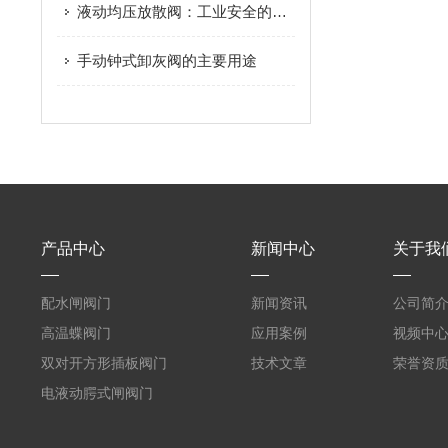
液动均压放散阀：工业安全的守护者
手动钟式卸灰阀的主要用途
产品中心
新闻中心
关于我
配水闸阀门
新闻资讯
公司简
高温蝶阀门
应用案例
视频中
双对开方形插板阀门
技术文章
荣誉资
电液动腭式闸阀门