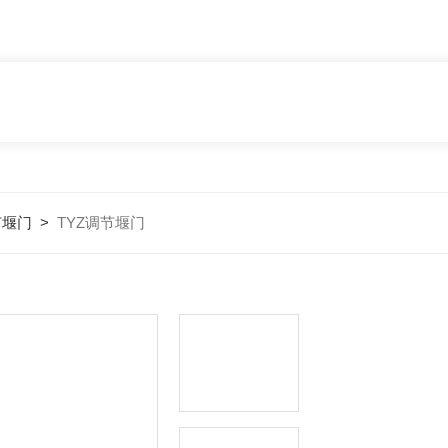
节堰门
>
TYZ调节堰门