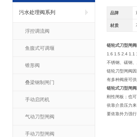
污水处理阀系列
品牌
材质
浮控调流阀
链轮式刀型闸阀
鱼腹式可调堰
1.6 1.5 
不锈钢、碳钢、
锥形阀
链轮刀型闸阀因
有多种阀座可供
叠梁钢制闸门
链轮式刀型闸阀
刚性闸板；也可
手动启闭机
依靠介质压力来
要依靠外力强行
气动刀型闸阀
手动刀型闸阀