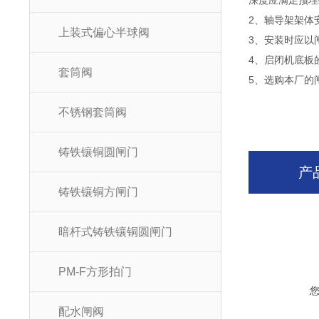
深度应满足预埋
2、轴导架架体
上装式偏心半球阀
3、安装时应以
4、启闭机底板
套筒阀
5、选购本厂的
不锈钢套筒阀
铸铁镶铜圆闸门
产
铸铁镶铜方闸门
暗杆式铸铁镶铜圆闸门
PM-F方形拍门
配水闸阀