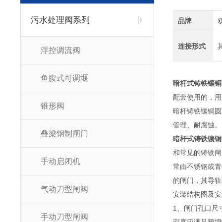
污水处理阀系列
品牌
连接形式
浮控调流阀
鱼腹式可调堰
暗杆式铸铁镶铜
配套使用的，用
锥形阀
暗杆铸铁镶铜圆
管理、耐腐蚀。
叠梁钢制闸门
暗杆式铸铁镶铜
和常见的铸铁闸
手动启闭机
常由不锈钢或青
的闸门，其导轨
气动刀型闸阀
安装结构图及安
1、闸门孔口尺
手动刀型闸阀