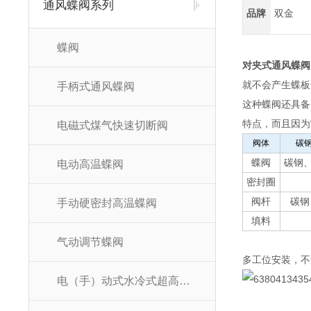
通风蝶阀系列
品牌
双金
蝶阀
对夹式通风蝶阀
就不会产生蝶板
手柄式通风蝶阀
这种蝶阀还具备
特点，而且因为
电磁式煤气快速切断阀
阀体
碳
蝶阀
碳钢
电动高温蝶阀
密封圈
阀杆
碳钢
手动硬密封高温蝶阀
填料
气动调节蝶阀
多工位安装，不
电（手）动式水冷式超高温蝶阀