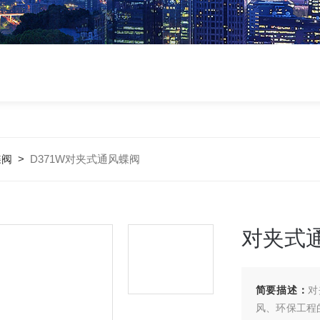
蝶阀
>
D371W对夹式通风蝶阀
对夹式
简要描述：
对
风、环保工程