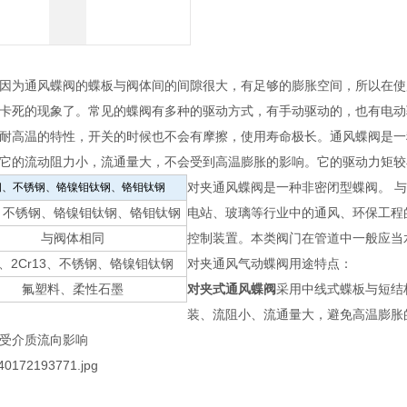
因为通风蝶阀的蝶板与阀体间的间隙很大，有足够的膨胀空间，所以在使
卡死的现象了。常见的蝶阀有多种的驱动方式，有手动驱动的，也有电动
耐高温的特性，开关的时候也不会有摩擦，使用寿命极长。通风蝶阀是一
它的流动阻力小，流通量大，不会受到高温膨胀的影响。它的驱动力矩较
对夹通风蝶阀是一种非密闭型蝶阀。 
钢、不锈钢、铬镍钼钛钢、铬钼钛钢
、不锈钢、铬镍钼钛钢、铬钼钛钢
电站、玻璃等行业中的通风、环保工程
与阀体相同
控制装置。本类阀门在管道中一般应当
、2Cr13、不锈钢、铬镍钼钛钢
对夹通风气动蝶阀用途特点：
氟塑料、柔性石墨
对夹式通风蝶阀
采用中线式蝶板与短结
装、流阻小、流通量大，避免高温膨胀
受介质流向影响