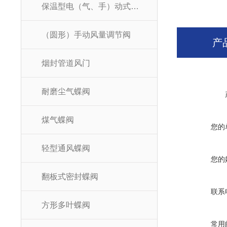
保温型电（气、手）动式高温蝶阀
（圆形）手动风量调节阀
产
烟封管道风门
耐磨尘气蝶阀
煤气蝶阀
您的
轻型通风蝶阀
您的
翻板式密封蝶阀
联系
方形多叶蝶阀
常用