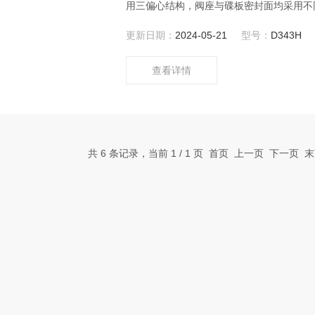
用三偏心结构，阀座与碟板密封面均采用不
蝶阀采用精密的J形弹性密封圈和三偏心多层
更新日期：
2024-05-21
型号：
D343H
石油化工、以及给排水和市政建设等工业管
查看详情
共 6 条记录，当前 1 / 1 页 首页 上一页 下一页