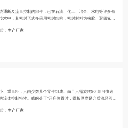
统通断及流量控制的部件，已在石油、化工、冶金、水电等许多领
技术中，其密封形式多采用密封结构，密封材料为橡胶、聚四氟乙
质：
生产厂家
小、重量轻，只由少数几个零件组成。而且只需旋转90°即可快速
的流体控制特性。蝶阀处于*开启位置时，蝶板厚度是介质流经阀体
的压力降很小，故具有较好的流量控制特性
质：
生产厂家