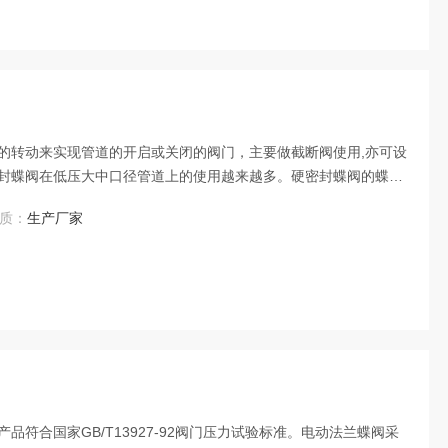
的转动来实现管道的开启或关闭的阀门，主要做截断阀使用,亦可设
封蝶阀在低压大中口径管道上的使用越来越多。硬密封蝶阀的蝶板
蝶阀型号
质：
生产厂家
符合国家GB/T13927-92阀门压力试验标准。电动法兰蝶阀采