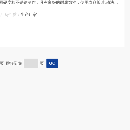
同硬度和不锈钢制作，具有良好的耐腐蚀性，使用寿命长.电动法兰
次金属硬密封结构，被广泛用于介质温度≤425℃的治金 、电力、
厂商性质：
生产厂家
道上，作调节流量和载断流体使用。
 末页 跳转到第
页