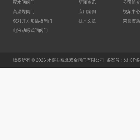
配水闸阀门
新闻资讯
公司简
高温蝶阀门
应用案例
视频中
双对开方形插板阀门
技术文章
荣誉资
电液动腭式闸阀门
版权所有 © 2026 永嘉县瓯北双金阀门有限公司
备案号：浙ICP备1