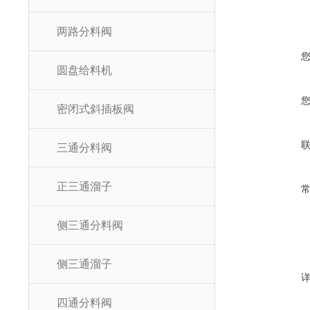
两路分料阀
圆盘给料机
密闭式斜插板阀
三通分料阀
正三通溜子
侧三通分料阀
侧三通溜子
四通分料阀