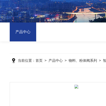
产品中心
当前位置：
首页
>
产品中心
>
物料、粉体阀系列
>