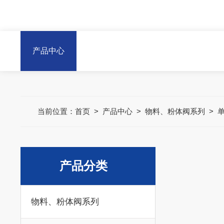
产品中心
当前位置：
首页
>
产品中心
>
物料、粉体阀系列
>
产品分类
物料、粉体阀系列