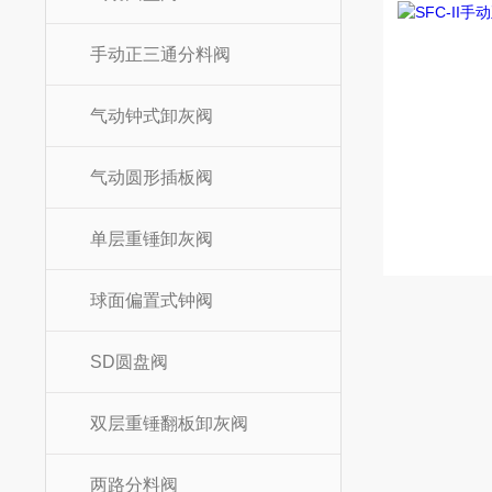
手动正三通分料阀
气动钟式卸灰阀
气动圆形插板阀
单层重锤卸灰阀
球面偏置式钟阀
SD圆盘阀
双层重锤翻板卸灰阀
两路分料阀