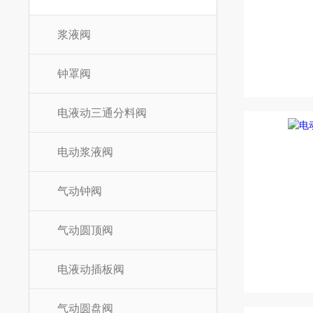
浆液阀
钟罩阀
电液动三通分料阀
电动浆液阀
气动钟阀
气动圆顶阀
电液动插板阀
气动圆盘阀