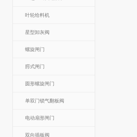
叶轮给料机
星型卸灰阀
螺旋闸门
腭式闸门
圆形螺旋闸门
单双门锁气翻板阀
电动扇形闸门
双向插板阀