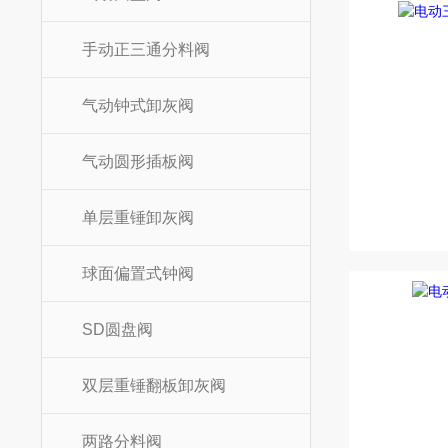
手动正三通分料阀
气动钟式卸灰阀
气动圆形插板阀
单层重锤卸灰阀
球面偏置式钟阀
SD圆盘阀
双层重锤翻板卸灰阀
两路分料阀