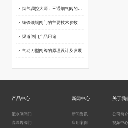
烟气调控大师：三通烟气阀的工业智慧
铸铁镶铜闸门的主要技术参数
渠道闸门产品用途
气动刀型闸阀的原理设计及发展
产品中心
新闻中心
关于我
配水闸阀门
新闻资讯
公司简
高温蝶阀门
应用案例
视频中