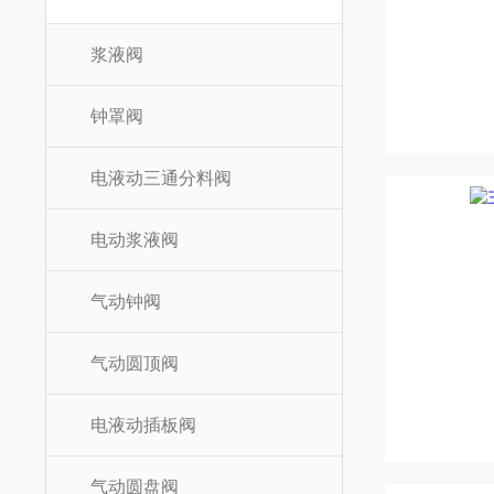
浆液阀
钟罩阀
电液动三通分料阀
电动浆液阀
气动钟阀
气动圆顶阀
电液动插板阀
气动圆盘阀