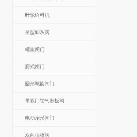
叶轮给料机
星型卸灰阀
螺旋闸门
腭式闸门
圆形螺旋闸门
单双门锁气翻板阀
电动扇形闸门
双向插板阀