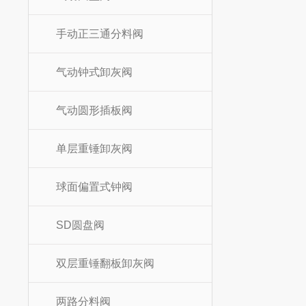
手动正三通分料阀
气动钟式卸灰阀
气动圆形插板阀
单层重锤卸灰阀
球面偏置式钟阀
SD圆盘阀
双层重锤翻板卸灰阀
两路分料阀