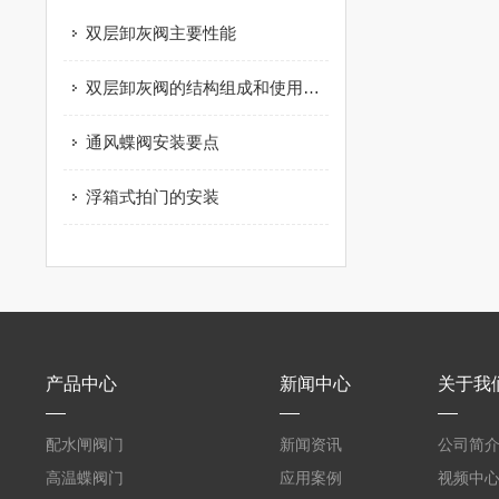
双层卸灰阀主要性能
双层卸灰阀的结构组成和使用技巧你知道吗？
通风蝶阀安装要点
浮箱式拍门的安装
产品中心
新闻中心
关于我
配水闸阀门
新闻资讯
公司简
高温蝶阀门
应用案例
视频中