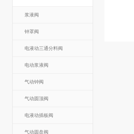
浆液阀
钟罩阀
电液动三通分料阀
电动浆液阀
气动钟阀
气动圆顶阀
电液动插板阀
气动圆盘阀