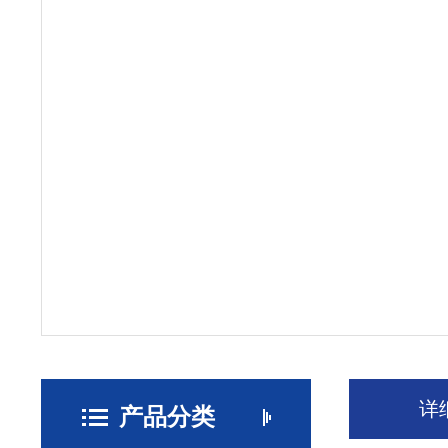
详
产品分类