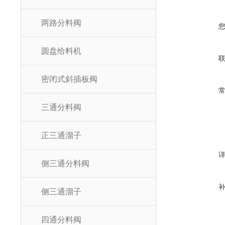
两路分料阀
圆盘给料机
密闭式斜插板阀
三通分料阀
正三通溜子
侧三通分料阀
侧三通溜子
四通分料阀