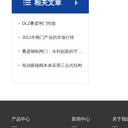
相关文章
DLZ叠梁闸门性能
2011年阀门产业的市场行情
叠梁钢制闸门：水利创新的守护者
电动眼镜阀本体采用三点式结构
产品中心
新闻中心
关于我